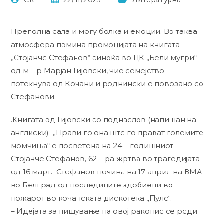
CK
22/11/2025
Литературна
Преполна сала и могу болка и емоции. Во таква
атмосфера помина промоцијата на книгата
„Стојанче Стефанов“ синоќа во ЦК „Бели мугри“
од м – р Марјан Гијовски, чие семејство
потекнува од Кочани и роднински е поврзано со
Стефанови.
.Книгата од Гијовски со поднаслов (напишан на
англиски) „Прави го она што го прават големите
момчиња“ е посветена на 24 – годишниот
Стојанче Стефанов, 62 – ра жртва во трагедијата
од 16 март. Стефанов почина на 17 април на ВМА
во Белград од последиците здобиени во
пожарот во кочанската дискотека „Пулс“.
– Идејата за пишување на овој ракопис се роди