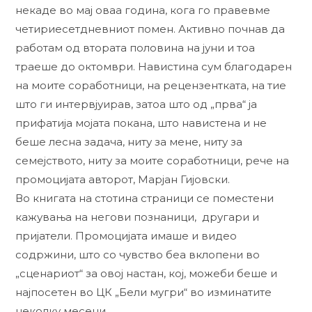
некаде во мај оваа година, кога го правевме
четириесетдневниот помен. Активно почнав да
работам од втората половина на јуни и тоа
траеше до октомври. Навистина сум благодарен
на моите соработници, на рецензентката, на тие
што ги интервјуирав, затоа што од „прва“ ја
прифатија мојата покана, што навистена и не
беше лесна задача, ниту за мене, ниту за
семејството, ниту за моите соработници, рече на
промоцијата авторот, Марјан Гијовски.
Во книгата на стотина страници се поместени
кажувања на негови познаници, другари и
пријатели. Промоцијата имаше и видео
содржини, што со чувство беа вклопени во
„сценариот“ за овој настан, кој, можеби беше и
најпосетен во ЦК „Бели мугри“ во изминатите
неколку месеци.