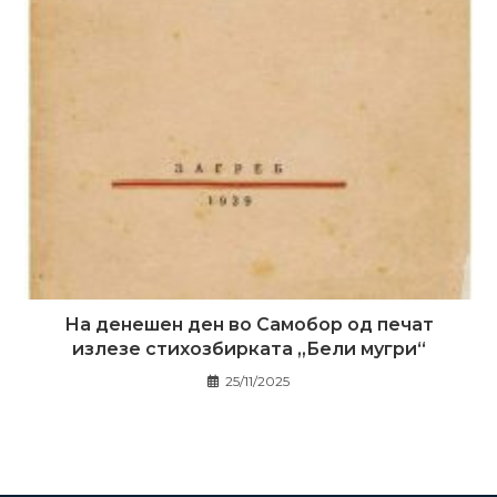
На денешен ден во Самобор од печат
излезе стихозбирката „Бели мугри“
25/11/2025