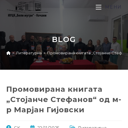
МЕНИ
BLOG
>
Литературна
>
Промовирана книгата „Стојанче Стефанов
Промовирана книгата
„Стојанче Стефанов“ од м-
р Марјан Гијовски