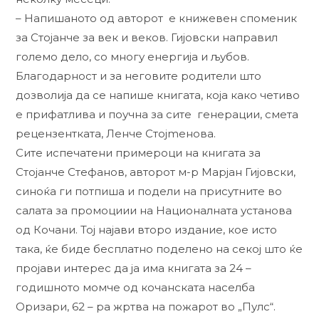
– Напишаното од авторот е книжевен споменик
за Стојанче за век и веков. Гијовски направил
големо дело, со многу енергија и љубов.
Благодарност и за неговите родители што
дозволија да се напише книгата, која како четиво
е прифатлива и поучна за сите генерации, смета
рецензентката, Ленче Стојmeнова.
Сите испечатени примероци на книгата за
Стојанче Стефанов, авторот м-р Марјан Гијовски,
синоќа ги потпиша и подели на присутните во
салата за промоциии на Националната установа
од Кочани. Тој најави второ издание, кое исто
така, ќе биде бесплатно поделено на секој што ќе
пројави интерес да ја има книгата за 24 –
годишното момче од кочанската населба
Оризари, 62 – ра жртва на пожарот во „Пулс“.